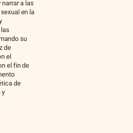
 narrar a las
 sexual en la
y
 las
omando su
z de
on el
n el fin de
umento
ética de
 y