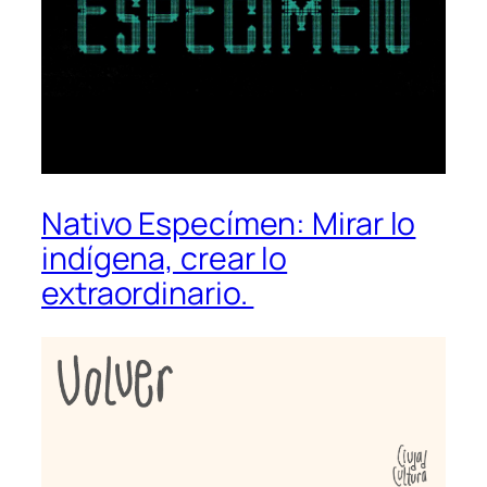
Nativo Especímen: Mirar lo
indígena, crear lo
extraordinario.