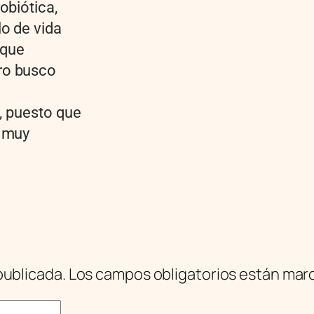
obiótica,
o de vida
 que
ro busco
a, puesto que
r muy
publicada.
Los campos obligatorios están ma