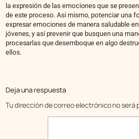
la expresi
ó
n de las emociones que se present
de este proceso. As
í
mismo, potenciar una f
expresar emociones de manera saludable ent
j
ó
venes, y as
í
prevenir que busquen una man
procesarlas que desemboque en algo destruc
ellos.
Deja una respuesta
Tu dirección de correo electrónico no será 