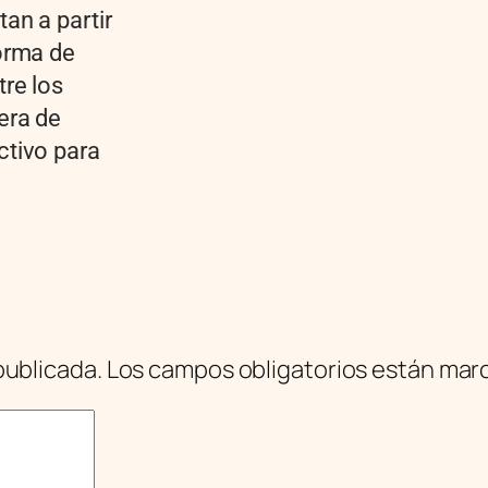
an a partir
orma de
re los
era de
tivo para
publicada.
Los campos obligatorios están ma