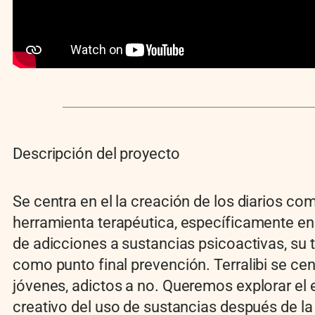
Descripción del proyecto
Se centra en el la creaci
ó
n de los diarios co
herramienta terap
é
utica, espec
í
ficamente en 
de adicciones a sustancias psicoactivas, su 
como punto final prevenci
ó
n.
Terralibi
se cen
j
ó
venes, adictos a no. Queremos explorar el 
creativo del uso de sustancias despu
é
s de la