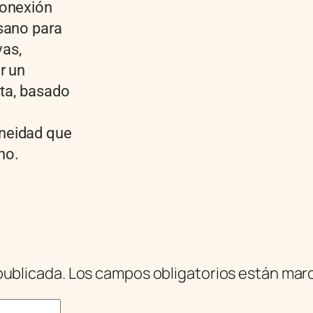
conexión
sano para
vas,
r un
sta, basado
neidad que
no.
publicada.
Los campos obligatorios están ma