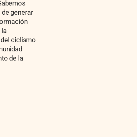
 Sabemos
 de generar
sformación
 la
 del ciclismo
omunidad
to de la