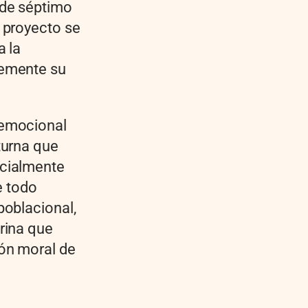
 de séptimo
 proyecto se
a la
remente su
 emocional
turna que
ecialmente
e todo
poblacional,
rina que
ón moral de